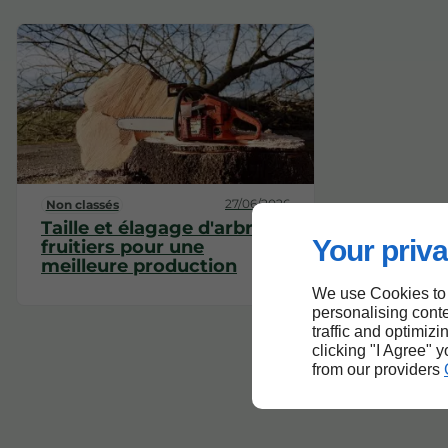
27/06/2026
Non classés
Taille et élagage d'arbres
Your priva
fruitiers pour une
meilleure production
We use Cookies to
personalising conte
traffic and optimizi
clicking "I Agree" 
from our providers