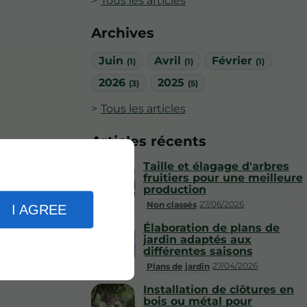
Tous les articles
Archives
Juin
Avril
Février
(1)
(1)
(1)
2026
2025
(3)
(5)
Tous les articles
Articles récents
Taille et élagage d'arbres
fruitiers pour une meilleure
production
27/06/2026
Non classés
I AGREE
Élaboration de plans de
jardin adaptés aux
différentes saisons
27/04/2026
Plans de jardin
Installation de clôtures en
bois ou métal pour