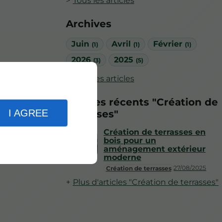
Tous les articles
Archives
Juin
Avril
Février
(1)
(1)
(1)
2026
2025
(3)
(5)
Tous les articles
Articles récents "Création de
I AGREE
terrasses"
Création de terrasses en
bois pour un
aménagement extérieur
moderne
27/08/2025
Création de terrasses
Plus d'articles "Création de terrasses"