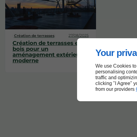
27/08/2025
Création de terrasses
Création de terrasses en
bois pour un
Your priva
aménagement extérieur
moderne
We use Cookies to
personalising conte
traffic and optimizi
clicking "I Agree" 
from our providers