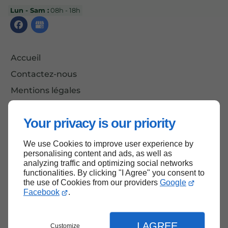
Lun - Sam :
08h - 18h
Accueil
Contactez-nous
Mentions légales
Plan du site
Your privacy is our priority
We use Cookies to improve user experience by
Haut de page
personalising content and ads, as well as
analyzing traffic and optimizing social networks
functionalities. By clicking "I Agree" you consent to
the use of Cookies from our providers
Google
Facebook
.
I AGREE
Customize