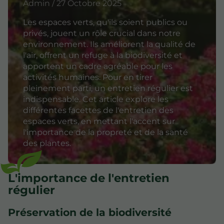
Admin / 27 Octobre 2025
Les espaces verts, qu'ils soient publics ou
privés, jouent un rôle crucial dans notre
environnement. Ils améliorent la qualité de
l'air, offrent un refuge à la biodiversité et
apportent un cadre agréable pour les
activités humaines. Pour en tirer
pleinement parti, un entretien régulier est
indispensable. Cet article explore les
différentes facettes de l'entretien des
espaces verts, en mettant l'accent sur
l'importance de la propreté et de la santé
des plantes.
L'importance de l'entretien
régulier
Préservation de la biodiversité