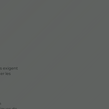
és exigent
er les
n
tiques de