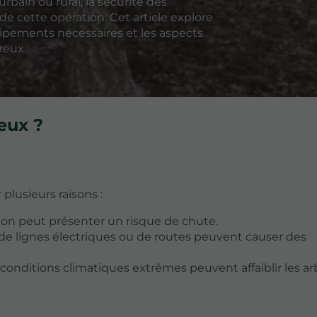
rbain ou rural, la sécurité des
 de cette opération. Cet article explore
uipements nécessaires et les aspects
reux.
eux ?
lusieurs raisons :
on peut présenter un risque de chute.
s, de lignes électriques ou de routes peuvent causer des
conditions climatiques extrêmes peuvent affaiblir les ar