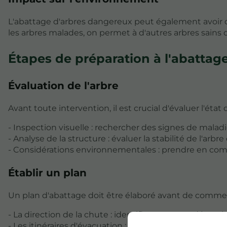
L'abattage d'arbres dangereux peut également avoir 
les arbres malades, on permet à d'autres arbres sains
Étapes de préparation à l'abattag
Évaluation de l'arbre
Avant toute intervention, il est crucial d'évaluer l'état 
- Inspection visuelle : rechercher des signes de mal
- Analyse de la structure : évaluer la stabilité de l'arb
- Considérations environnementales : prendre en com
Établir un plan
Un plan d'abattage doit être élaboré avant de commenc
- La direction de la chute : identifier une zone dégag
- Les itinéraires d'évacuation : déterminer les chemins