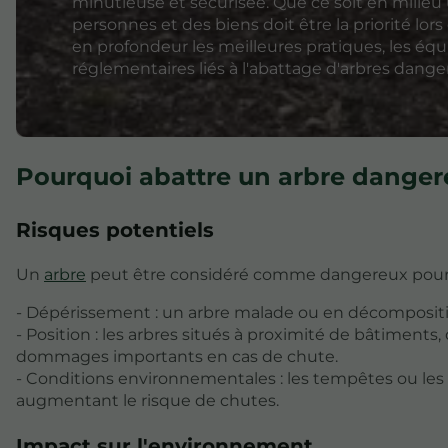
minutieuse et sécurisée. Que ce soit en milieu u
personnes et des biens doit être la priorité lors
en profondeur les meilleures pratiques, les éq
réglementaires liés à l'abattage d'arbres dange
Pourquoi abattre un arbre danger
Risques potentiels
Un
arbre
peut être considéré comme dangereux pour p
- Dépérissement : un arbre malade ou en décompositi
- Position : les arbres situés à proximité de bâtiment
dommages importants en cas de chute.
- Conditions environnementales : les tempêtes ou les 
augmentant le risque de chutes.
Impact sur l'environnement