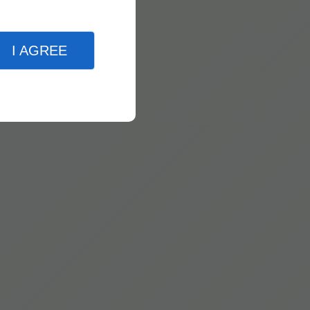
I AGREE
ion. Voici