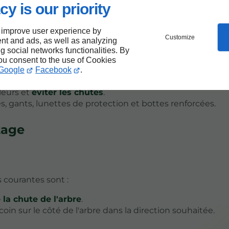
cy is our priority
 improve user experience by
Customize
nt and ads, as well as analyzing
priés pour garantir la sécurité et l'efficacité de l'opérat
ng social networks functionalities. By
you consent to the use of Cookies
Google
Facebook
.
lleurs et
éviter les chutes
.
s, gants, lunettes de protection et bottes renforcées.
tage
s courantes sont :
 la chute de l'arbre
.
oin sur le côté de l'arbre dans la direction souhaitée.