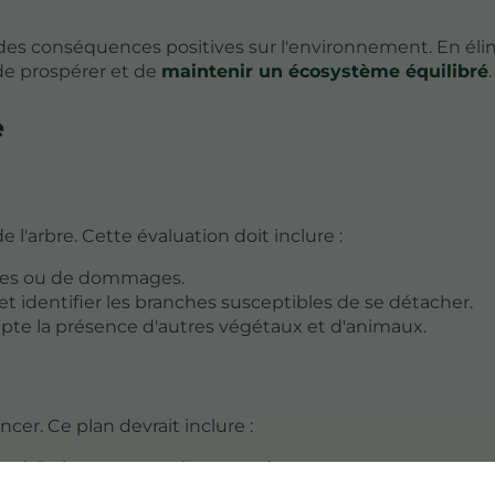
des conséquences positives sur l'environnement. En éli
 de prospérer et de
maintenir un écosystème équilibré
.
e
de l'arbre. Cette évaluation doit inclure :
adies ou de dommages.
re et identifier les branches susceptibles de se détacher.
pte la présence d'autres végétaux et d'animaux.
er. Ce plan devrait inclure :
ée où l'arbre peut tomber sans danger.
 de sortie pour les personnes présentes sur le site.