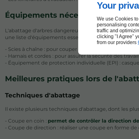
Your priva
Équipements nécessaires
We use Cookies to
personalising conte
L'abattage d'arbres dangereux nécessite des outils appro
traffic and optimizi
clicking "I Agree" 
une liste d'équipements essentiels :
from our providers
- Scies à chaîne : pour couper le tronc de l'arbre.
- Harnais et cordes : pour assurer la sécurité des travai
- Équipement de protection individuelle (EPI) : casque
Meilleures pratiques lors de l'abat
Techniques d'abattage
Il existe plusieurs techniques d'abattage, dont les plu
- Coupe en coin :
permet de contrôler la direction de
- Coupe de direction : réaliser une coupe en forme de c