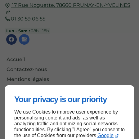
17 Rue Noguette,
78660
PRUNAY-EN-YVELINES
01 30 59 06 55
Lun - Sam :
08h - 18h
Accueil
Contactez-nous
Mentions légales
Plan du site
Your privacy is our priority
We use Cookies to improve user experience by
Haut de page
personalising content and ads, as well as
analyzing traffic and optimizing social networks
functionalities. By clicking "I Agree" you consent to
the use of Cookies from our providers
Google